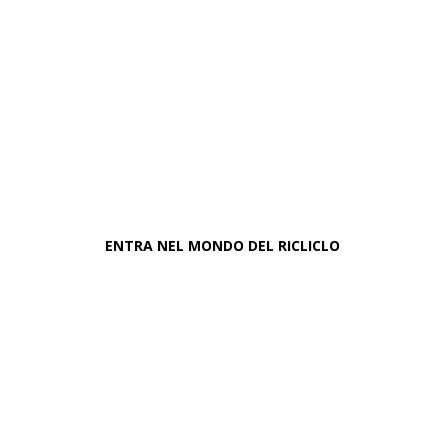
materiali... e
facciamo la
differenza nel
migliorare il mondo.
ENTRA NEL MONDO DEL RICLICLO