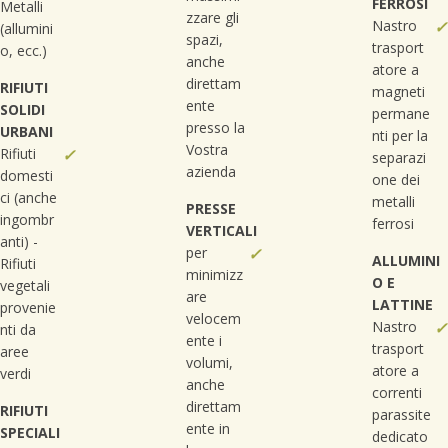
FERROSI
Metalli
zzare gli
Nastro
✓
(allumini
spazi,
trasport
o, ecc.)
anche
atore a
direttam
RIFIUTI
magneti
ente
SOLIDI
permane
presso la
URBANI
nti per la
Vostra
Rifiuti
✓
separazi
azienda
domesti
one dei
ci (anche
metalli
PRESSE
ingombr
ferrosi
VERTICALI
anti) -
per
✓
ALLUMINI
Rifiuti
minimizz
O E
vegetali
are
LATTINE
provenie
velocem
Nastro
✓
nti da
ente i
trasport
aree
volumi,
atore a
verdi
anche
correnti
direttam
RIFIUTI
parassite
ente in
SPECIALI
dedicato