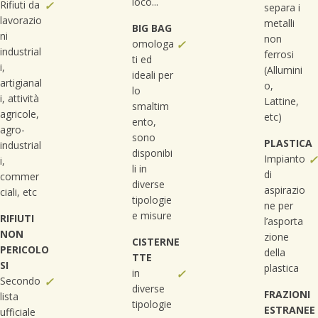
loco...
Rifiuti da
✓
separa i
lavorazio
metalli
BIG BAG
ni
non
omologa
✓
industrial
ferrosi
ti ed
i,
(Allumini
ideali per
artigianal
o,
lo
i, attività
Lattine,
smaltim
agricole,
etc)
ento,
agro-
sono
PLASTICA
industrial
disponibi
Impianto
✓
i,
li in
di
commer
diverse
aspirazio
ciali, etc
tipologie
ne per
e misure
RIFIUTI
l’asporta
NON
zione
CISTERNE
PERICOLO
della
TTE
SI
plastica
in
✓
Secondo
✓
diverse
FRAZIONI
lista
tipologie
ESTRANEE
ufficiale