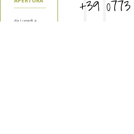
+39 0773
APERTURA
da Lunedì a
Venerdì: 7,00 -
19,00
Sabato: 7,00 -
14,30
318123
Domenica:
9,00 - 13,00
HOME
CHI SIAMO
SERVIZI