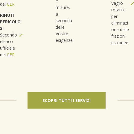
e
Vaglio
✓
del
CER
misure,
rotante
a
RIFIUTI
per
seconda
PERICOLO
eliminazi
delle
SI
one delle
Vostre
Secondo
✓
frazioni
esigenze
elenco
estranee
ufficiale
del
CER
SCOPRI TUTTI I SERVIZI