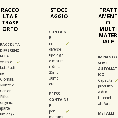
RACCO
STOCC
TRATT
LTA E
AGGIO
AMENT
TRASP
O
ORTO
MULTI
CONTAINE
MATER
R
IALE
in
✓
RACCOLTA
diverse
DIFFERENZ
tipologie
IATA
IMPIANTO
e misure
vetro e
✓
SEMI-
(10mc,
latta/latti
AUTOMAT
25mc,
ne -
ICO
30mc,
Giornali,
Capacità
✓
etc)
Riviste e
produttiv
Cartoni -
a di 6
PRESS
Rifiuti
tonnnell
CONTAINE
organici
ate/ora
R
(parte
per
✓
METALLI
umida) -
massimi